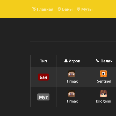
👋 Главная
💀 Баны
💬 Муты
Тип
👤 Игрок
🔪 Палач
Бан
tirmak
Sentinel
Мут
tirmak
lologenii_