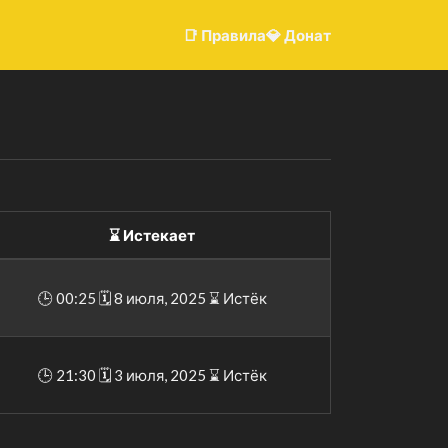
📑 Правилаㅤ
💎 Донатㅤ
⌛️ Истекает
🕒 00:25 🗓 8 июля, 2025 ⌛️ Истёк
🕒 21:30 🗓 3 июля, 2025 ⌛️ Истёк