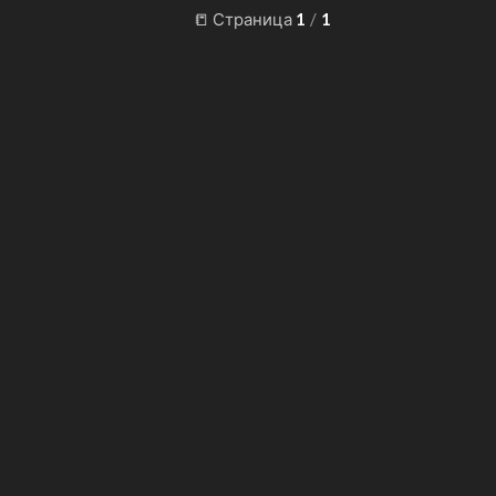
📒 Страница
1
/
1