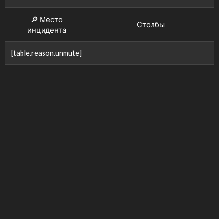
🔎 Место
Столбы
инцидента
[table.reason.unmute]