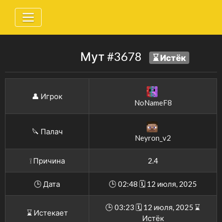
Мут #3678
⌛️ Истёк
👤 Игрок
NoNameF8
🔪 Палач
Neyron_v2
❕ Причина
2.4
🕒 Дата
🕒 02:48 🗓 12 июля, 2025
🕒 03:23 🗓 12 июля, 2025 ⌛️
⌛️ Истекает
Истёк