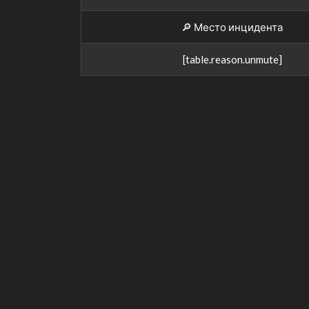
🔎 Место инцидента
[table.reason.unmute]