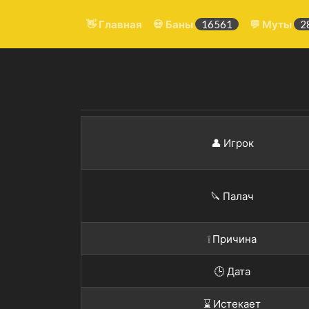
👋 Главная
💀 Баны
16561
💬 Муты
2
👤 Игрок
🔪 Палач
❕ Причина
🕒 Дата
⌛️ Истекает