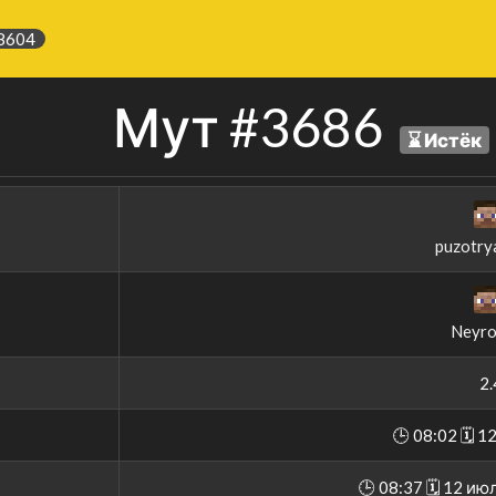
8604
Мут #3686
⌛️ Истёк
puzotry
Neyro
2.
🕒 08:02 🗓 1
🕒 08:37 🗓 12 ию