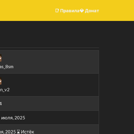
📑 Правилаㅤ
💎 Донатㅤ
as_8sm
n_v2
4
2 июля, 2025
ля, 2025 ⌛️ Истёк