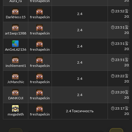
202
Aura_ra
freshapelcin
🕒 23:52 🗓 7
2.4
202
DarkNess15
freshapelcin
🕒 23:51 🗓 7
2.4
202
art1wqs1388
freshapelcin
🕒 23:51 🗓 7
2.4
202
AnGeL62136
freshapelcin
🕒 23:51 🗓 7
2.4
202
inchlement1
freshapelcin
🕒 23:22 🗓 7
2.4
202
JcManchic
freshapelcin
🕒 23:20 🗓 7
2.4
202
DANKOJI
freshapelcin
🕒 23:17 🗓 7
2.4 Токсичность
202
megadeth
freshapelcin